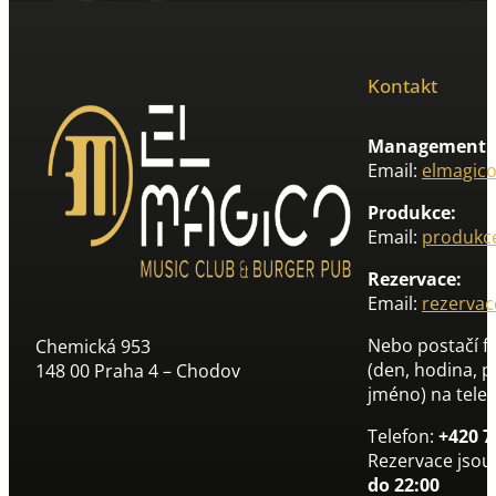
Kontakt
Management:
Email:
elmagic
Produkce:
Email:
produkc
Rezervace:
Email:
rezerva
Nebo postačí 
Chemická 953
(den, hodina, p
148 00 Praha 4 – Chodov
jméno) na tele
Telefon:
+420 7
Rezervace jso
do 22:00