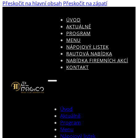
Přeskočit na hlavní obsah
Přeskočit na zápatí
ÚVOD
AKTUÁLNĚ
PROGRAM
MENU
NÁPOJOVÝ LISTEK
RAUTOVÁ NABÍDKA
NABÍDKA FIREMNÍCH AKCÍ
KONTAKT
Úvod
Aktuálně
Program
Menu
Nápojový listek